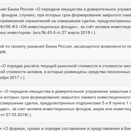
ния Банка России «О передаче имущества в доверительное упра
ондом, случаях, при которых срок формирования закрытого паев
еприменения ограничений на совершение сделок, предусмотренных 
 №156-ФЗ «Об инвестиционных фондах», за счёт активов инвестиц
х инвесторов» (исх.№ 43-б от 27 марта 2018 г.).
й по проекту указания Банка России, касающегося возможности п
ПИФ.
«О порядке расчёта текущей рыночной стоимости и стоимости чис
ной стоимости активов, в которые размещены средства пенсионных
бря 2017 г.).
ии «О передаче имущества в доверительное управление закрыты
и которых срок формирования закрытого паевого инвестиционного
совершение сделок, предусмотренных подпунктами 5 и 8 пункта 1 с
ах», за счет активов инвестиционных фондов, акции или инвести
т 27.03.2018г.).
и «О формах, сроках и порядке составления и представления в Б