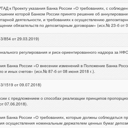
АД к Проекту указания Банка России «О требованиях, с соблюден
ношении которой Банком России принято решение об аннулировани
тарной деятельности, и требованиях к осуществлению депозитарн
ении обязательств по депозитарным договорам» (исх.№ 23-б от 01
3/854 от 29.03.2019)
льного регулирования и риск-ориентированного надзора за НФО (и
ния Банка России «О внесении изменений в Положение Банка Росс
 и иных счетов» (исх.№ 87-б от 08 июня 2018 г.).
3/1519 от 09.07.2018)
ссии с предложением о способах реализации принципов пропорцио
т 07.06.2018).
ния Банка России «О требованиях, которые должны соблюдаться п
ия осуществления номинальным держателем ценных бумаг депозит