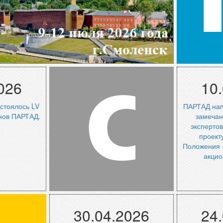
М
026
10
С
остоялось LV
ПАРТАД на
нов ПАРТАД.
замечан
экспертов
проект
Положения 
акцио
стей
Стандарты
Арх
30.04.2026
24