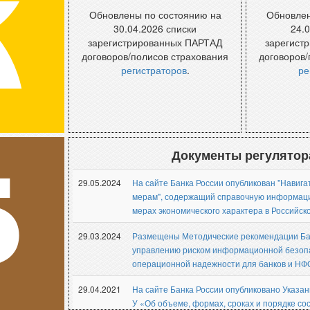
К
Обновлены по состоянию на
Обновлен
30.04.2026 списки
24.
зарегистрированных ПАРТАД
зарегист
договоров/полисов страхования
договоров/
регистраторов
.
ре
ты
Архив новостей
Арх
Документы регулятор
Б
29.05.2024
На сайте Банка России опубликован "Навиг
мерам", содержащий справочную информац
мерах экономического характера в Российск
29.03.2024
Размещены Методические рекомендации Ба
управлению риском информационной безоп
операционной надежности для банков и НФ
29.04.2021
На сайте Банка России опубликовано Указан
У «Об объеме, формах, сроках и порядке со