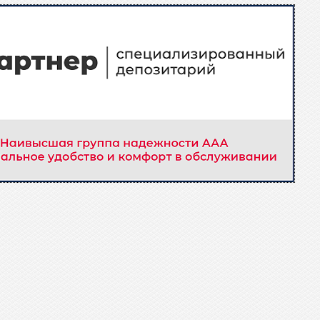
нного депозитария».
тора
ЭДО