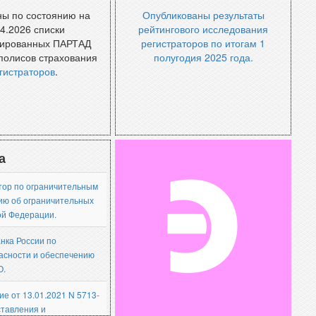
ы по состоянию на
Опубликованы результаты
04.2026 списки
рейтингового исследования
рированных ПАРТАД
регистраторов по итогам 1
полисов страхования
полугодия 2025 года.
гистраторов
.
ив новостей
Архив новостей
а
атор по ограничительным
Э
ию об ограничительных
ой Федерации.
нка России по
асности и обеспечению
О.
ие от 13.01.2021 N 5713-
ставления и