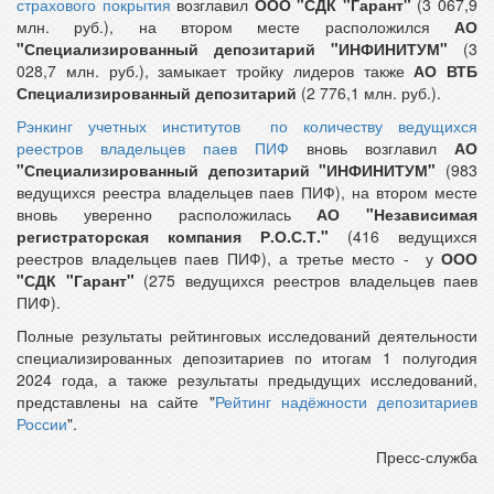
страхового покрытия
возглавил
ООО "СДК "Гарант"
(3 067,9
млн. руб.), на втором месте расположился
АО
"Специализированный депозитарий "ИНФИНИТУМ"
(3
028,7 млн. руб.), замыкает тройку лидеров также
АО ВТБ
Специализированный депозитарий
(2 776,1 млн. руб.).
Рэнкинг учетных институтов по количеству ведущихся
реестров владельцев паев ПИФ
вновь возглавил
АО
"Специализированный депозитарий "ИНФИНИТУМ"
(983
ведущихся реестра владельцев паев ПИФ), на втором месте
вновь уверенно расположилась
АО "Независимая
регистраторская компания Р.О.С.Т."
(416 ведущихся
реестров владельцев паев ПИФ), а третье место - у
ООО
"СДК "Гарант"
(275 ведущихся реестров владельцев паев
ПИФ).
Полные результаты рейтинговых исследований деятельности
специализированных депозитариев по итогам 1 полугодия
2024 года, а также результаты предыдущих исследований,
представлены на сайте "
Рейтинг надёжности депозитариев
России
".
Пресс-служба