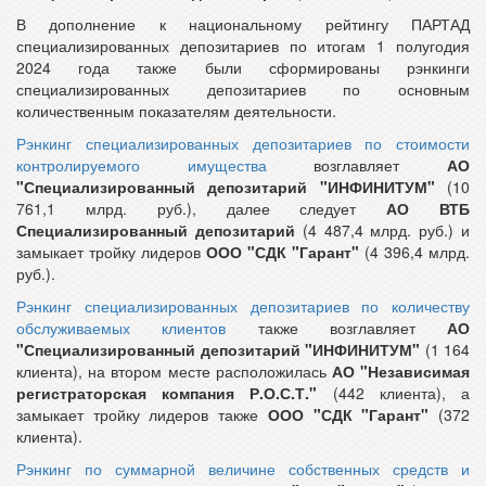
В дополнение к национальному рейтингу ПАРТАД
специализированных депозитариев по итогам 1 полугодия
2024 года также были сформированы рэнкинги
специализированных депозитариев по основным
количественным показателям деятельности.
Рэнкинг специализированных депозитариев по стоимости
контролируемого имущества
возглавляет
АО
"Специализированный депозитарий "ИНФИНИТУМ"
(10
761,1 млрд. руб.), далее следует
АО ВТБ
Специализированный депозитарий
(4 487,4 млрд. руб.) и
замыкает тройку лидеров
ООО "СДК "Гарант"
(4 396,4 млрд.
руб.).
Рэнкинг специализированных депозитариев по количеству
обслуживаемых клиентов
также возглавляет
АО
"Специализированный депозитарий "ИНФИНИТУМ"
(1 164
клиента), на втором месте расположилась
АО "Независимая
регистраторская компания Р.О.С.Т."
(442 клиента), а
замыкает тройку лидеров также
ООО "СДК "Гарант"
(372
клиента).
Рэнкинг по суммарной величине собственных средств и