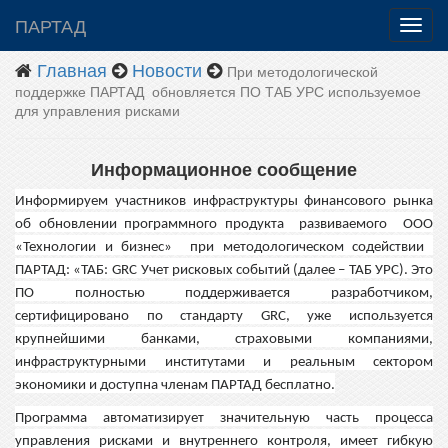
ПАРТАД
Главная
Новости
При методологической
поддержке ПАРТАД обновляется ПО ТАБ УРС используемое
для управления рисками
Информационное сообщение
Информируем участников инфраструктуры финансового рынка
об обновлении программного продукта развиваемог
о
ООО
«Технологии и бизнес» при мето
дологическом содействии
ПАРТАД:
«
ТАБ
:
GRC Учет рисковых событий (далее –
ТАБ
УРС)
. Это
ПО
полностью поддерживается разработчиком,
сертифицирован
о
по стандарту GRC, уже используется
крупнейшими банками, страховыми компаниями
,
инфраструктурными институтами
и реальным сектором
экономики и
доступна
членам ПАРТАД бесплатно.
Программа автоматизирует значительную часть процесса
управления рисками и внутреннего контроля, имеет гибкую