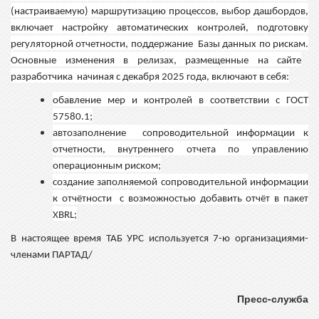
(настраиваемую) маршрутизацию процессов, выбор
дашбордов
,
включает настройку автоматических контролей, подготовку
регуляторной отчетности, поддержание Базы данных по рискам.
Основные изменения в релизах, размещенны
е
на сайте
разработчика начиная с декабря 2025 года, включают в себя:
обавление мер и контролей в соответствии с ГОСТ
57580.1
;
автозаполнение
со
проводительной информации к
отчетности,
вн
утреннего отчета по управлению
операционным риском
;
создание заполняемой
с
опроводительной информации
к отчётности с возможностью добавить отчёт в пакет
XBRL
;
В настоящее время
ТАБ
УРС используется 7-ю организациями-
членами ПАРТАД/
Пресс-служба