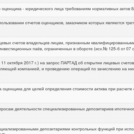
 оценщика - юридического лица требованиям нормативных актов Бан
льзовании отчетов оценщиков, заказчиком которых являются трет
ицевых счетов владельцев лицам, признанным квалифицированным
вестиционных паёв, ограниченных в обороте (исх.№ 125-б от 07 се
т 11 октября 2017 г.) на запрос ПАРТАД об открытии лицевых счет
яющей компанией, и проведению операций по зачислению на них
а оценщика для целей определения стоимости актива при расчете 
росам деятельности специализированных депозитариев ипотечного
циализированными депозитариями контрольных функций при испо