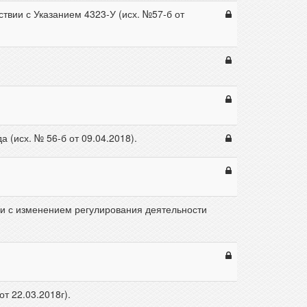
твии с Указанием 4323-У (исх. №57-б от
(исх. № 56-б от 09.04.2018).
и с изменением регулирования деятельности
т 22.03.2018г).